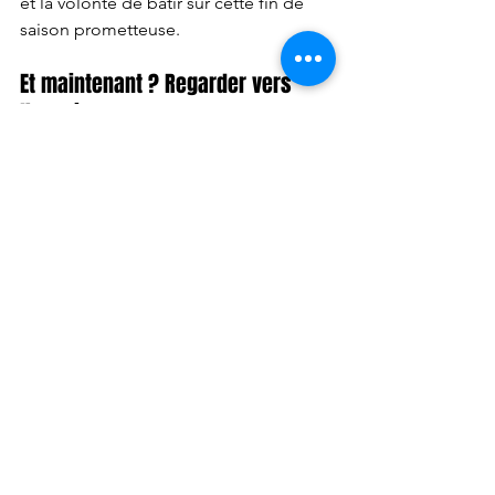
et la volonté de bâtir sur cette fin de 
saison prometteuse.
Et maintenant ? Regarder vers 
l’avenir
La mission maintien est accomplie. 
Mais tout reste à faire. L’effectif est 
encore à compléter – aussi bien du 
côté des joueuses que du staff 
technique. Le groupe a montré un 
potentiel encourageant, et la 
dynamique enclenchée ces dernières 
semaines mérite d’être prolongée.
Les bases sont là : un esprit collectif 
retrouvé, une vraie envie de progresser, 